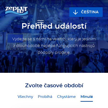
JAZYK
ČEŠTINA
WEBU
Přehled událostí
Vydejte se s námi na veletrh, který je jedním
z dlouhodobě
nejlépe fungujících nástrojů
podpory prodeje.
Zvolte časové období
Filtr
Všechny
Probíhá
Chystáme
Minulé