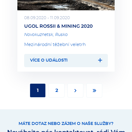
08.09.2020 - 11.09.2020
UGOL ROSSII & MINING 2020
Novokuznetsk, Rusko
Mezinárodní těžební veletrh
VÍCE O UDÁLOSTI
Stránkování
1
2
Dal
MÁTE DOTAZ NEBO ZÁJEM O NAŠE SLUŽBY?