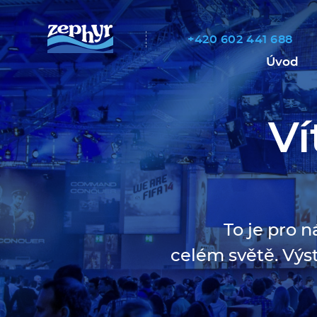
+420 602 441 688
Men
Úvod
Ví
To je pro n
celém světě. Výs