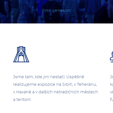
Foto: gamescon
J
Jsme tam, kde jiní nestačí. Úspěšně
k
realizujeme expozice na Sibiři, v Teheránu,
v
v Havaně a v dalších netradičních městech
f
a teritorií.