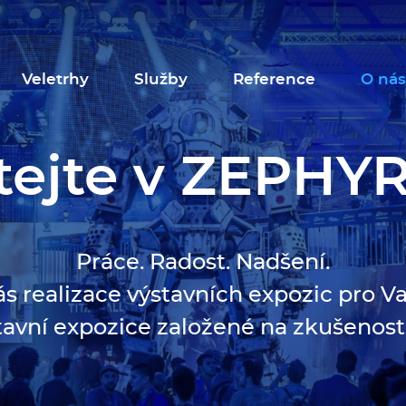
u
Veletrhy
Služby
Reference
O nás
tejte v ZEPHY
Práce. Radost. Nadšení.
ás realizace výstavních expozic pro V
tavní expozice založené na zkušenost