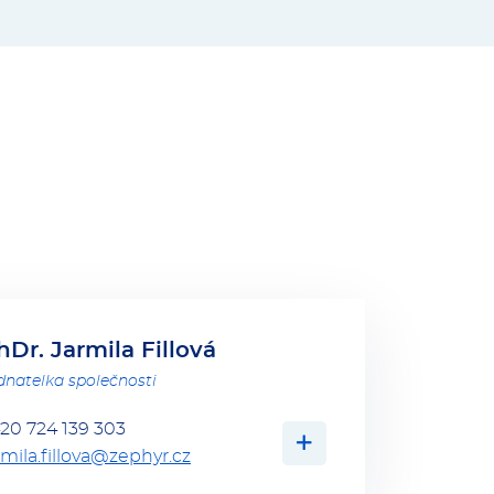
hDr. Jarmila Fillová
dnatelka společnosti
20 724 139 303
VÍCE O OSO
rmila.fillova@zephyr.cz