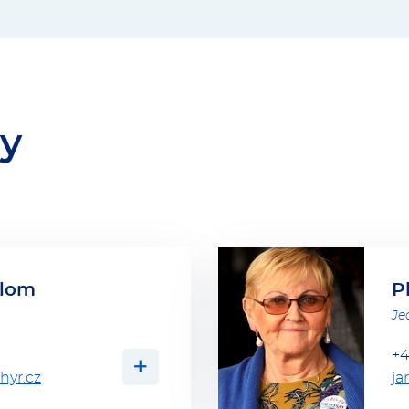
by
alom
P
Je
+4
VÍCE O OSOBĚ
hyr.cz
ja