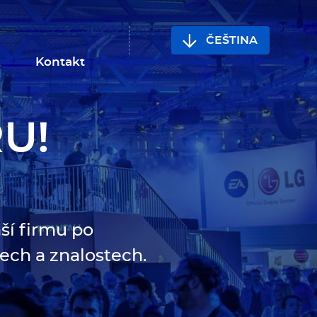
JAZYK
ČEŠTINA
WEBU
Kontakt
RU!
aší firmu po
ech a znalostech.